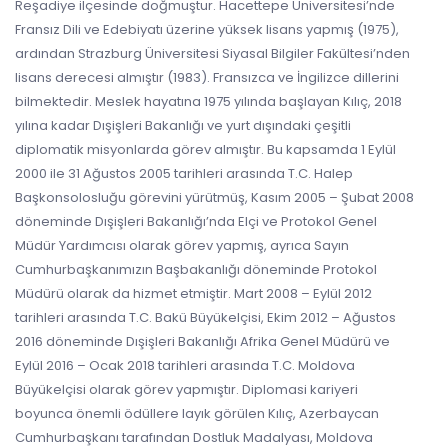
Reşadiye ilçesinde doğmuştur. Hacettepe Üniversitesi’nde
Fransız Dili ve Edebiyatı üzerine yüksek lisans yapmış (1975),
ardından Strazburg Üniversitesi Siyasal Bilgiler Fakültesi’nden
lisans derecesi almıştır (1983). Fransızca ve İngilizce dillerini
bilmektedir. Meslek hayatına 1975 yılında başlayan Kılıç, 2018
yılına kadar Dışişleri Bakanlığı ve yurt dışındaki çeşitli
diplomatik misyonlarda görev almıştır. Bu kapsamda 1 Eylül
2000 ile 31 Ağustos 2005 tarihleri arasında T.C. Halep
Başkonsolosluğu görevini yürütmüş, Kasım 2005 – Şubat 2008
döneminde Dışişleri Bakanlığı’nda Elçi ve Protokol Genel
Müdür Yardımcısı olarak görev yapmış, ayrıca Sayın
Cumhurbaşkanımızın Başbakanlığı döneminde Protokol
Müdürü olarak da hizmet etmiştir. Mart 2008 – Eylül 2012
tarihleri arasında T.C. Bakü Büyükelçisi, Ekim 2012 – Ağustos
2016 döneminde Dışişleri Bakanlığı Afrika Genel Müdürü ve
Eylül 2016 – Ocak 2018 tarihleri arasında T.C. Moldova
Büyükelçisi olarak görev yapmıştır. Diplomasi kariyeri
boyunca önemli ödüllere layık görülen Kılıç, Azerbaycan
Cumhurbaşkanı tarafından Dostluk Madalyası, Moldova