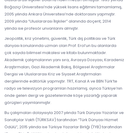
Boğaziçi Üniversitesi’nde yüksek lisans eğitimini tamamlamış,
2005 yılında Ankara Üniversitesi’nde doktorasını yapmıştır.
2009 yılında “Uluslararası İlişkiler” alanında doçent, 2014
yılında ise profesör unvanlarını almıştır.
Jeopolitik, kriz yönetimi, güvenlik, Türk dış politikası ve Türk
dünyası konularında uzman olan Prof. Erol’un bu alanlarda
çok sayıda bilimsel makalesi ve kitabı bulunmaktadır.
Akademik çalışmalarının yanı sıra, Avrasya Dosyası, Karadeniz
Araştırmaları, Gazi Akademik Bakış, Bölgesel Araştırmalar
Dergisi ve Uluslararası Kriz ve Siyaset Araştırmaları
dergilerinde editörlük yapmıştır. TRT, Kanal A ve BBN Türk’te
radyo ve televizyon programları hazırlamış; ayrıca Türkiye’nin
önde gelen dergi ve gazetelerinde köşe yazarlığı yaparak
görüşleri yayımlanmıştır.
Bu çalışmaları dolayısıyla 2007 yılında Türk Dünyası Yazarlar ve
Sanatçılar Vakfı (TÜRKSAV) tarafından “Türk Dünyası Hizmet
Ödülü”, 2015 yılında ise Türkiye Yazarlar Birliği (TYB) tarafından