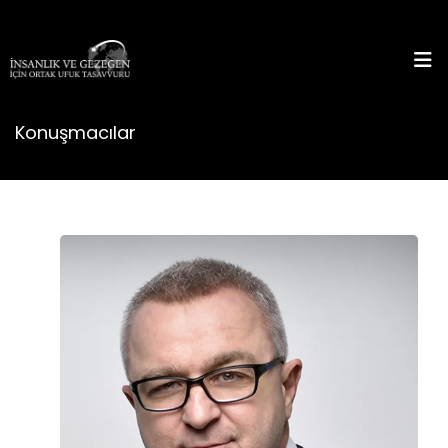
Konuşmacılar